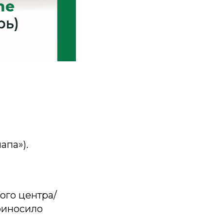
апа»).
ого центра/
приносило