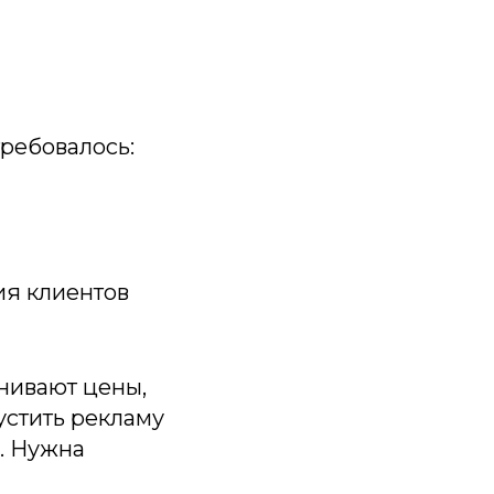
требовалось:
ия клиентов
нивают цены,
устить рекламу
. Нужна