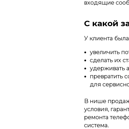
входящие сооб
С какой з
У клиента была
увеличить п
сделать их с
удерживать 
превратить с
для сервисно
В нише продаж
условия, гаран
ремонта телеф
система.