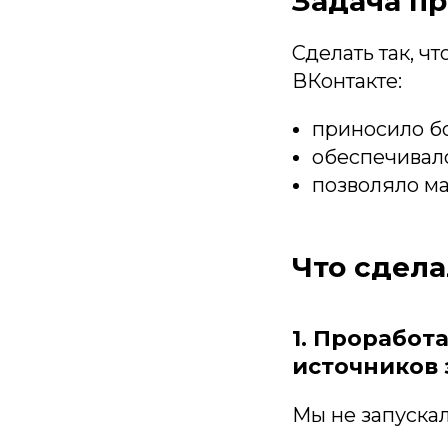
Задача пр
Сделать так, ч
ВКонтакте:
приносило б
обеспечивало
позволяло ма
Что сдел
1. Проработ
источников 
Мы не запускал