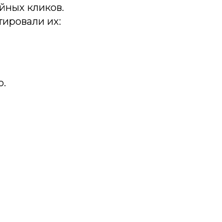
йных кликов.
тировали их:
о.